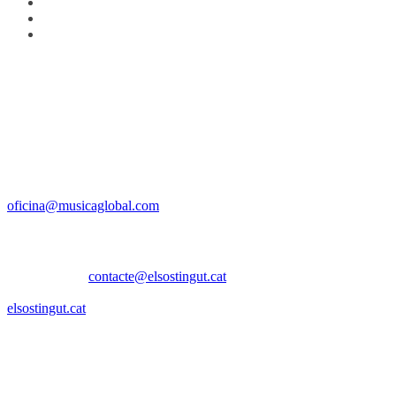
Discogràfica i premsa
Santa Eugènia, 21A 6è – 17005 Girona
Tel. +34 972 410388 – Fax. +34 972 212345
oficina@musicaglobal.com
Management i contractació
El Sostingut |
contacte@elsostingut.cat
686 882 722 (Adrià) | 699 011 640 (Ivó)
elsostingut.cat
Contacta amb OBESES
obesisme@gmail.com