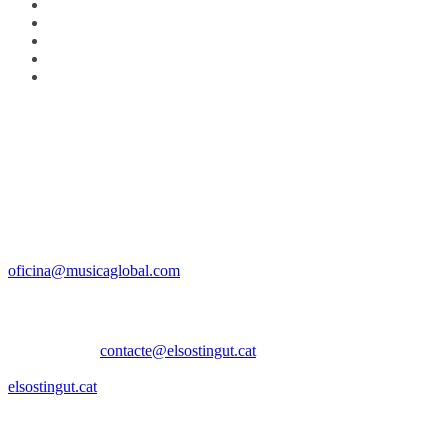
Discogràfica i premsa
Santa Eugènia, 21A 6è – 17005 Girona
Tel. +34 972 410388 – Fax. +34 972 212345
oficina@musicaglobal.com
Management i contractació
El Sostingut |
contacte@elsostingut.cat
686 882 722 (Adrià) | 699 011 640 (Ivó)
elsostingut.cat
Contacta amb OBESES