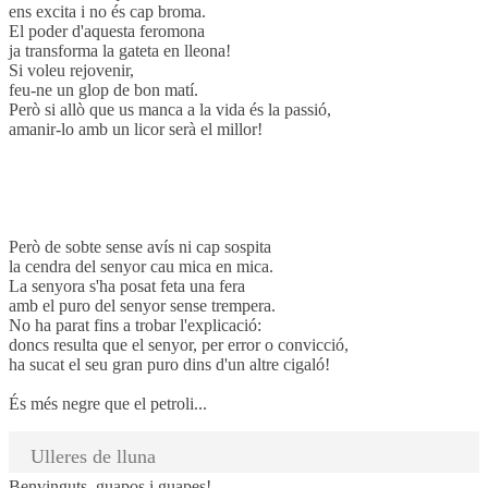
ens excita i no és cap broma.
El poder d'aquesta feromona
ja transforma la gateta en lleona!
Si voleu rejovenir,
feu-ne un glop de bon matí.
Però si allò que us manca a la vida és la passió,
amanir-lo amb un licor serà el millor!
Però de sobte sense avís ni cap sospita
la cendra del senyor cau mica en mica.
La senyora s'ha posat feta una fera
amb el puro del senyor sense trempera.
No ha parat fins a trobar l'explicació:
doncs resulta que el senyor, per error o convicció,
ha sucat el seu gran puro dins d'un altre cigaló!
És més negre que el petroli...
Ulleres de lluna
Benvinguts, guapos i guapes!