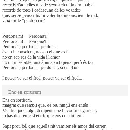
records d'aquelles nits de sexe ardent interminable,
records de totes i cadascuna de les vegades
que, sense pensar-hi, ni voler-ho, inconscient de mi!,
vaig dir-te "perdona'm".
Perdona'm! —Perdona'l!
Perdona'm! —Perdona'l!
Perdona'l, perdona'l, perdona'l
és un inconscient, no sap el que es fa
no en sap res de la vida i l'amor.
És un miserable, una ànima amb pena, però és bo.
Perdona'l, perdona'l, perdona'l, si us plau!
I potser va ser el fred, potser va ser el fred...
Ens en sortirem
Ens en sortirem,
malgrat que sembli que, de fet, ningú ens entén.
Mentre quedi algú dempeus que hi confiï cegament,
m'has de creure si et dic que ens en sortirem.
Saps prou bé, que aquella nit vam ser els amos del carrer.