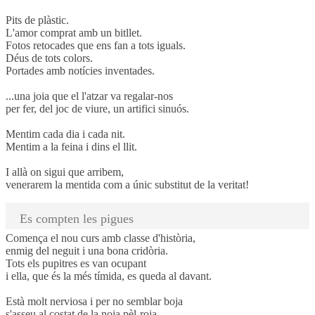
Pits de plàstic.
L'amor comprat amb un bitllet.
Fotos retocades que ens fan a tots iguals.
Déus de tots colors.
Portades amb notícies inventades.
...una joia que el l'atzar va regalar-nos
per fer, del joc de viure, un artifici sinuós.
Mentim cada dia i cada nit.
Mentim a la feina i dins el llit.
I allà on sigui que arribem,
venerarem la mentida com a únic substitut de la veritat!
Es compten les pigues
Comença el nou curs amb classe d'història,
enmig del neguit i una bona cridòria.
Tots els pupitres es van ocupant
i ella, que és la més tímida, es queda al davant.
Està molt nerviosa i per no semblar boja
s'asseu al costat de la noia pèl-roja.