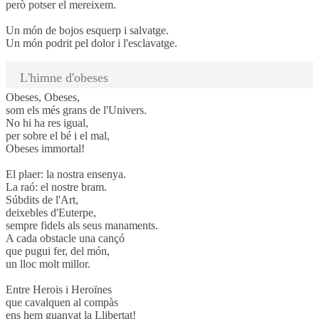
però potser el mereixem.
Un món de bojos esquerp i salvatge.
Un món podrit pel dolor i l'esclavatge.
L'himne d'obeses
Obeses, Obeses,
som els més grans de l'Univers.
No hi ha res igual,
per sobre el bé i el mal,
Obeses immortal!
El plaer: la nostra ensenya.
La raó: el nostre bram.
Súbdits de l'Art,
deixebles d'Euterpe,
sempre fidels als seus manaments.
A cada obstacle una cançó
que pugui fer, del món,
un lloc molt millor.
Entre Herois i Heroïnes
que cavalquen al compàs
ens hem guanyat la Llibertat!