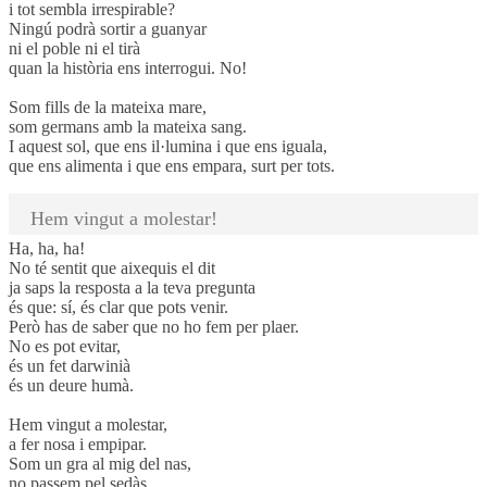
i tot sembla irrespirable?
Ningú podrà sortir a guanyar
ni el poble ni el tirà
quan la història ens interrogui. No!
Som fills de la mateixa mare,
som germans amb la mateixa sang.
I aquest sol, que ens il·lumina i que ens iguala,
que ens alimenta i que ens empara, surt per tots.
Hem vingut a molestar!
Ha, ha, ha!
No té sentit que aixequis el dit
ja saps la resposta a la teva pregunta
és que: sí, és clar que pots venir.
Però has de saber que no ho fem per plaer.
No es pot evitar,
és un fet darwinià
és un deure humà.
Hem vingut a molestar,
a fer nosa i empipar.
Som un gra al mig del nas,
no passem pel sedàs