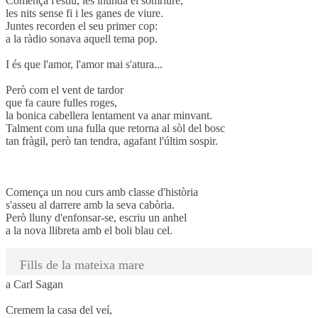
Comença l'estiu, les inunda el somriure,
les nits sense fi i les ganes de viure.
Juntes recorden el seu primer cop:
a la ràdio sonava aquell tema pop.
I és que l'amor, l'amor mai s'atura...
Però com el vent de tardor
que fa caure fulles roges,
la bonica cabellera lentament va anar minvant.
Talment com una fulla que retorna al sòl del bosc
tan fràgil, però tan tendra, agafant l'últim sospir.
Comença un nou curs amb classe d'història
s'asseu al darrere amb la seva cabòria.
Però lluny d'enfonsar-se, escriu un anhel
a la nova llibreta amb el boli blau cel.
Fills de la mateixa mare
a Carl Sagan
Cremem la casa del veí,