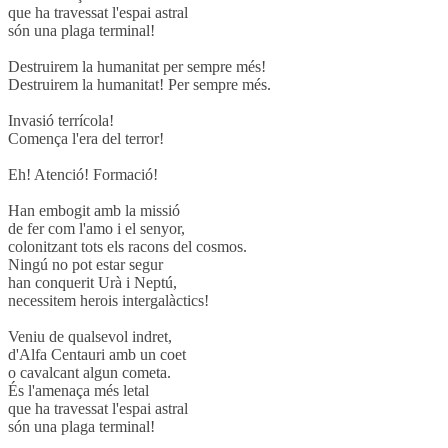
que ha travessat l'espai astral
són una plaga terminal!
Destruirem la humanitat per sempre més!
Destruirem la humanitat! Per sempre més.
Invasió terrícola!
Comença l'era del terror!
Eh! Atenció! Formació!
Han embogit amb la missió
de fer com l'amo i el senyor,
colonitzant tots els racons del cosmos.
Ningú no pot estar segur
han conquerit Urà i Neptú,
necessitem herois intergalàctics!
Veniu de qualsevol indret,
d'Alfa Centauri amb un coet
o cavalcant algun cometa.
És l'amenaça més letal
que ha travessat l'espai astral
són una plaga terminal!