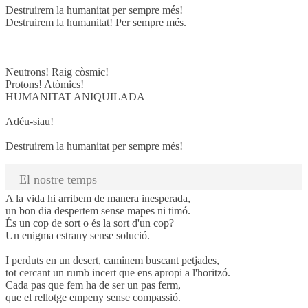
Destruirem la humanitat per sempre més!
Destruirem la humanitat! Per sempre més.
Neutrons! Raig còsmic!
Protons! Atòmics!
HUMANITAT ANIQUILADA
Adéu-siau!
Destruirem la humanitat per sempre més!
El nostre temps
A la vida hi arribem de manera inesperada,
un bon dia despertem sense mapes ni timó.
És un cop de sort o és la sort d'un cop?
Un enigma estrany sense solució.
I perduts en un desert, caminem buscant petjades,
tot cercant un rumb incert que ens apropi a l'horitzó.
Cada pas que fem ha de ser un pas ferm,
que el rellotge empeny sense compassió.