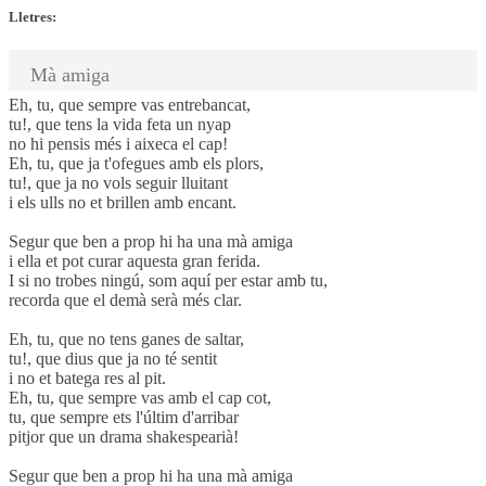
Lletres:
Mà amiga
Eh, tu, que sempre vas entrebancat,
tu!, que tens la vida feta un nyap
no hi pensis més i aixeca el cap!
Eh, tu, que ja t'ofegues amb els plors,
tu!, que ja no vols seguir lluitant
i els ulls no et brillen amb encant.
Segur que ben a prop hi ha una mà amiga
i ella et pot curar aquesta gran ferida.
I si no trobes ningú, som aquí per estar amb tu,
recorda que el demà serà més clar.
Eh, tu, que no tens ganes de saltar,
tu!, que dius que ja no té sentit
i no et batega res al pit.
Eh, tu, que sempre vas amb el cap cot,
tu, que sempre ets l'últim d'arribar
pitjor que un drama shakespearià!
Segur que ben a prop hi ha una mà amiga