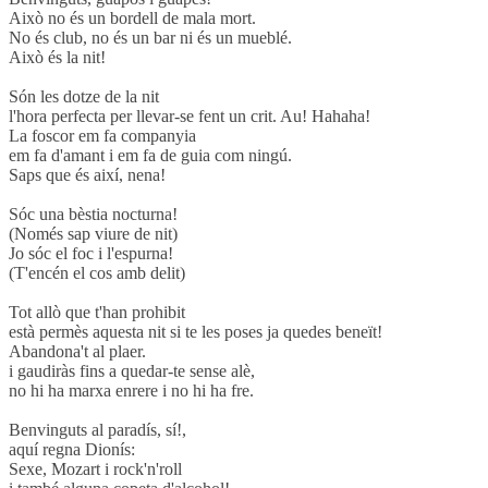
Això no és un bordell de mala mort.
No és club, no és un bar ni és un mueblé.
Això és la nit!
Són les dotze de la nit
l'hora perfecta per llevar-se fent un crit. Au! Hahaha!
La foscor em fa companyia
em fa d'amant i em fa de guia com ningú.
Saps que és així, nena!
Sóc una bèstia nocturna!
(Només sap viure de nit)
Jo sóc el foc i l'espurna!
(T'encén el cos amb delit)
Tot allò que t'han prohibit
està permès aquesta nit si te les poses ja quedes beneït!
Abandona't al plaer.
i gaudiràs fins a quedar-te sense alè,
no hi ha marxa enrere i no hi ha fre.
Benvinguts al paradís, sí!,
aquí regna Dionís:
Sexe, Mozart i rock'n'roll