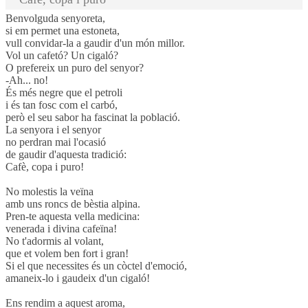
Benvolguda senyoreta,
si em permet una estoneta,
vull convidar-la a gaudir d'un món millor.
Vol un cafetó? Un cigaló?
O prefereix un puro del senyor?
-Ah... no!
És més negre que el petroli
i és tan fosc com el carbó,
però el seu sabor ha fascinat la població.
La senyora i el senyor
no perdran mai l'ocasió
de gaudir d'aquesta tradició:
Cafè, copa i puro!
No molestis la veïna
amb uns roncs de bèstia alpina.
Pren-te aquesta vella medicina:
venerada i divina cafeïna!
No t'adormis al volant,
que et volem ben fort i gran!
Si el que necessites és un còctel d'emoció,
amaneix-lo i gaudeix d'un cigaló!
Ens rendim a aquest aroma,