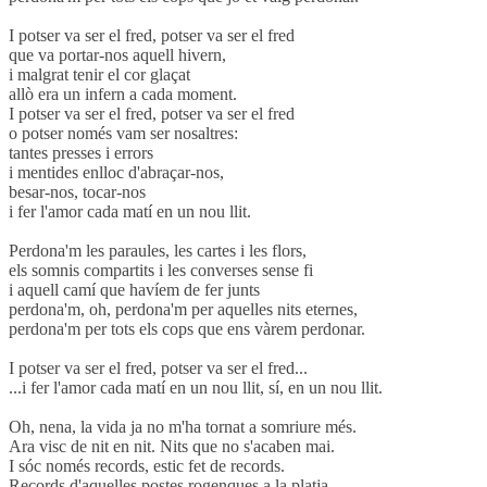
I potser va ser el fred, potser va ser el fred
que va portar-nos aquell hivern,
i malgrat tenir el cor glaçat
allò era un infern a cada moment.
I potser va ser el fred, potser va ser el fred
o potser només vam ser nosaltres:
tantes presses i errors
i mentides enlloc d'abraçar-nos,
besar-nos, tocar-nos
i fer l'amor cada matí en un nou llit.
Perdona'm les paraules, les cartes i les flors,
els somnis compartits i les converses sense fi
i aquell camí que havíem de fer junts
perdona'm, oh, perdona'm per aquelles nits eternes,
perdona'm per tots els cops que ens vàrem perdonar.
I potser va ser el fred, potser va ser el fred...
...i fer l'amor cada matí en un nou llit, sí, en un nou llit.
Oh, nena, la vida ja no m'ha tornat a somriure més.
Ara visc de nit en nit. Nits que no s'acaben mai.
I sóc només records, estic fet de records.
Records d'aquelles postes rogenques a la platja,