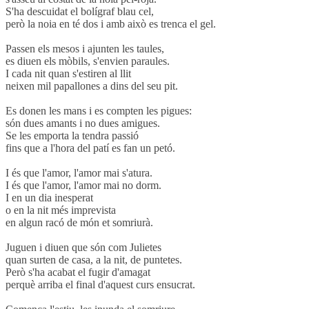
S'ha descuidat el bolígraf blau cel,
però la noia en té dos i amb això es trenca el gel.
Passen els mesos i ajunten les taules,
es diuen els mòbils, s'envien paraules.
I cada nit quan s'estiren al llit
neixen mil papallones a dins del seu pit.
Es donen les mans i es compten les pigues:
són dues amants i no dues amigues.
Se les emporta la tendra passió
fins que a l'hora del patí es fan un petó.
I és que l'amor, l'amor mai s'atura.
I és que l'amor, l'amor mai no dorm.
I en un dia inesperat
o en la nit més imprevista
en algun racó de món et somriurà.
Juguen i diuen que són com Julietes
quan surten de casa, a la nit, de puntetes.
Però s'ha acabat el fugir d'amagat
perquè arriba el final d'aquest curs ensucrat.