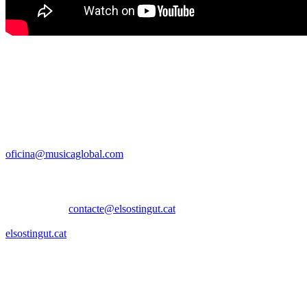
Discogràfica i premsa
Santa Eugènia, 21A 6è – 17005 Girona
Tel. +34 972 410388 – Fax. +34 972 212345
oficina@musicaglobal.com
Management i contractació
El Sostingut |
contacte@elsostingut.cat
686 882 722 (Adrià) | 699 011 640 (Ivó)
elsostingut.cat
Contacta amb OBESES
obesisme@gmail.com