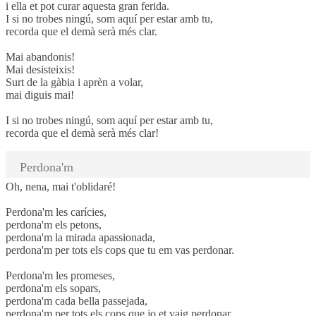
i ella et pot curar aquesta gran ferida.
I si no trobes ningú, som aquí per estar amb tu,
recorda que el demà serà més clar.
Mai abandonis!
Mai desisteixis!
Surt de la gàbia i aprèn a volar,
mai diguis mai!
I si no trobes ningú, som aquí per estar amb tu,
recorda que el demà serà més clar!
Perdona'm
Oh, nena, mai t'oblidaré!
Perdona'm les carícies,
perdona'm els petons,
perdona'm la mirada apassionada,
perdona'm per tots els cops que tu em vas perdonar.
Perdona'm les promeses,
perdona'm els sopars,
perdona'm cada bella passejada,
perdona'm per tots els cops que jo et vaig perdonar.