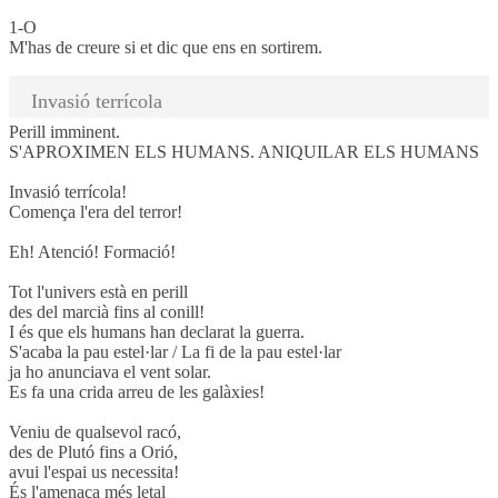
1-O
M'has de creure si et dic que ens en sortirem.
Invasió terrícola
Perill imminent.
S'APROXIMEN ELS HUMANS. ANIQUILAR ELS HUMANS
Invasió terrícola!
Comença l'era del terror!
Eh! Atenció! Formació!
Tot l'univers està en perill
des del marcià fins al conill!
I és que els humans han declarat la guerra.
S'acaba la pau estel·lar / La fi de la pau estel·lar
ja ho anunciava el vent solar.
Es fa una crida arreu de les galàxies!
Veniu de qualsevol racó,
des de Plutó fins a Orió,
avui l'espai us necessita!
És l'amenaça més letal