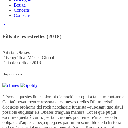
Botiga
Concerts
Contacte
Fills de les estrelles (2018)
Artista:
Obeses
Discogràfica:
Música Global
Data de sortida:
2018
Disponible a:
"Escric aquestes línies plorant d'emoció, assegut a taula mirant-me el
Canigó nevat mentre ressona a les meves orelles l'últim treball
d'aquests prohoms del rock neoclàssic futurista –suposant que sigui
possible etiquetar els Obeses d'alguna manera. Tot el que pugui
escriure quedarà curt i, per tant, només puc remetre'm a l'escolta
obligada d'aquesta peça que ja és part imprescindible de la història
de la música catalana –ergo, universal. Arnau Tordera, cantant