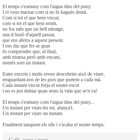
El temps s'esmuny com l'aigua dins del puny.
I el veus marxar com si no hi hagués demà.
Com si tot el que hem viscut,
com si tot el que hem sentit,
no fos més que un bell miratge,
una il·lusió d'aquell passat,
que ens aferra a aquest present.
I ens diu que fer-se gran
és comprendre que, al final,
amb tristesa però amb encant,
només som un instant.
Entre encerts i molts errors descobrim això de viure,
resguardant-nos de les pors que portem a cada mà.
Cada instant viscut forja el nostre escut
i no es pot dubtar quan sents la vida que se'n va!
El temps s'esmuny com l'aigua dins del puny...
Un instant per viure-ho tot, afanya't.
Un instant per viure un instant.
Finalment tanquem els ulls i s'acaba el nostre temps.
Cafè, copa i puro