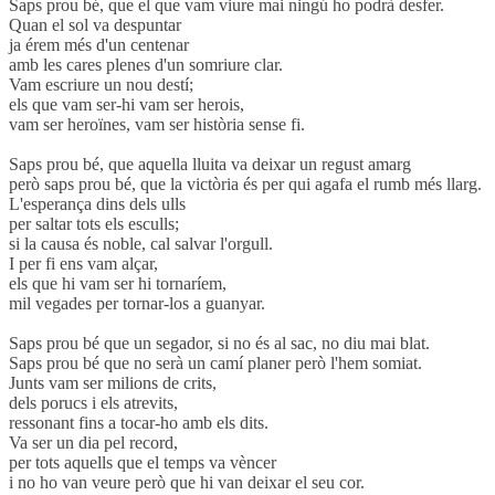
Saps prou bé, que el que vam viure mai ningú ho podrà desfer.
Quan el sol va despuntar
ja érem més d'un centenar
amb les cares plenes d'un somriure clar.
Vam escriure un nou destí;
els que vam ser-hi vam ser herois,
vam ser heroïnes, vam ser història sense fi.
Saps prou bé, que aquella lluita va deixar un regust amarg
però saps prou bé, que la victòria és per qui agafa el rumb més llarg.
L'esperança dins dels ulls
per saltar tots els esculls;
si la causa és noble, cal salvar l'orgull.
I per fi ens vam alçar,
els que hi vam ser hi tornaríem,
mil vegades per tornar-los a guanyar.
Saps prou bé que un segador, si no és al sac, no diu mai blat.
Saps prou bé que no serà un camí planer però l'hem somiat.
Junts vam ser milions de crits,
dels porucs i els atrevits,
ressonant fins a tocar-ho amb els dits.
Va ser un dia pel record,
per tots aquells que el temps va vèncer
i no ho van veure però que hi van deixar el seu cor.