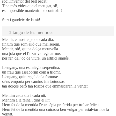
sóc l'inventor del bell pecat!
Tinc més vides que el meu gat, sí!,
és impossible mantenir-me controlat!
Surt i gaudeix de la nit!
El tango de les mentides
Mentir, el nostre pa de cada dia,
fingim que som allò que mai serem.
Mentir, oh!, quina dolça meravella
una joia que el l'atzar va regalar-nos
per fer, del joc de viure, un artifici sinuós.
L'engany, una estratègia serpentina:
un frau que assaborim com a triomf.
L'engany, quin regal de la fortuna:
se'ns emporta per camins tan tortuosos,
tan dolços però tan foscos que emmascaren la veritat.
Mentim cada dia i cada nit.
Mentim a la feina i dins el llit.
Hem fet de la mentida l'estratègia preferida per trobar felicitat.
Hem fet de la mentida una cuirassa ben vulgar per estalviar-nos la
veritat.