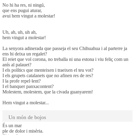
No hi ha res, ni ningú,
que ens pugui aturar,
avui hem vingut a molestar!
Uh, ah, uh, uh ah,
hem vingut a molestar!
La senyora adinerada que passeja el seu Chihuahua i al parterre ja
ens hi deixa un regalet?
El reiet que vol corona, no treballa ni una estona i viu feliç com un
anís al palauet?
I els polítics que menteixen i traeixen el teu vot?
I els grupets catalanets que no afinen res de res?
I la profe repel·lent?
I el banquer panxacontent?
Molestem, molestem, que la civada guanyarem!
Hem vingut a molestar...
Un món de bojos
És un mar
ple de dolor i misèria.