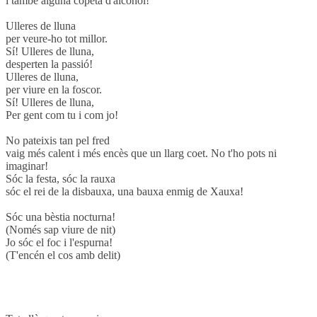
i també alguna copeta d'alcohol!
Ulleres de lluna
per veure-ho tot millor.
Sí! Ulleres de lluna,
desperten la passió!
Ulleres de lluna,
per viure en la foscor.
Sí! Ulleres de lluna,
Per gent com tu i com jo!
No pateixis tan pel fred
vaig més calent i més encès que un llarg coet. No t'ho pots ni
imaginar!
Sóc la festa, sóc la rauxa
sóc el rei de la disbauxa, una bauxa enmig de Xauxa!
Sóc una bèstia nocturna!
(Només sap viure de nit)
Jo sóc el foc i l'espurna!
(T'encén el cos amb delit)