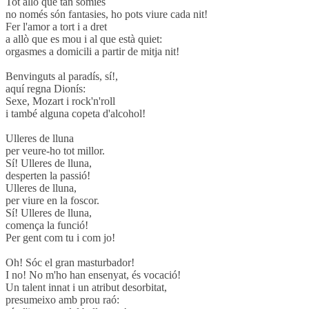
Tot allò que tan somies
no només són fantasies, ho pots viure cada nit!
Fer l'amor a tort i a dret
a allò que es mou i al que està quiet:
orgasmes a domicili a partir de mitja nit!
Benvinguts al paradís, sí!,
aquí regna Dionís:
Sexe, Mozart i rock'n'roll
i també alguna copeta d'alcohol!
Ulleres de lluna
per veure-ho tot millor.
Sí! Ulleres de lluna,
desperten la passió!
Ulleres de lluna,
per viure en la foscor.
Sí! Ulleres de lluna,
comença la funció!
Per gent com tu i com jo!
Oh! Sóc el gran masturbador!
I no! No m'ho han ensenyat, és vocació!
Un talent innat i un atribut desorbitat,
presumeixo amb prou raó: