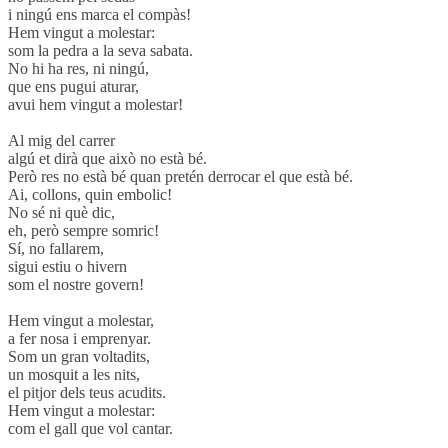
i ningú ens marca el compàs!
Hem vingut a molestar:
som la pedra a la seva sabata.
No hi ha res, ni ningú,
que ens pugui aturar,
avui hem vingut a molestar!
Al mig del carrer
algú et dirà que això no està bé.
Però res no està bé quan pretén derrocar el que està bé.
Ai, collons, quin embolic!
No sé ni què dic,
eh, però sempre somric!
Sí, no fallarem,
sigui estiu o hivern
som el nostre govern!
Hem vingut a molestar,
a fer nosa i emprenyar.
Som un gran voltadits,
un mosquit a les nits,
el pitjor dels teus acudits.
Hem vingut a molestar:
com el gall que vol cantar.