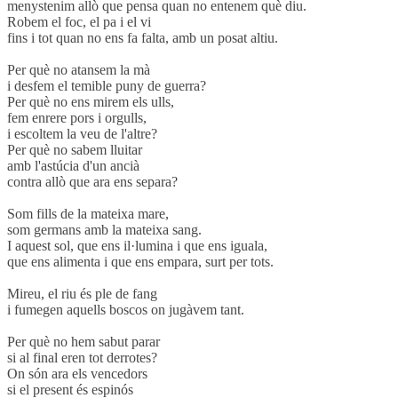
menystenim allò que pensa quan no entenem què diu.
Robem el foc, el pa i el vi
fins i tot quan no ens fa falta, amb un posat altiu.
Per què no atansem la mà
i desfem el temible puny de guerra?
Per què no ens mirem els ulls,
fem enrere pors i orgulls,
i escoltem la veu de l'altre?
Per què no sabem lluitar
amb l'astúcia d'un ancià
contra allò que ara ens separa?
Som fills de la mateixa mare,
som germans amb la mateixa sang.
I aquest sol, que ens il·lumina i que ens iguala,
que ens alimenta i que ens empara, surt per tots.
Mireu, el riu és ple de fang
i fumegen aquells boscos on jugàvem tant.
Per què no hem sabut parar
si al final eren tot derrotes?
On són ara els vencedors
si el present és espinós