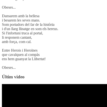
Obeses...
Dansarem amb la bellesa
i besarem les seves mans.
Som portadors del far de la història
i d'un llarg llinatge en som els hereus.
Si l'infortuni truca al portal,
li responem cantant,
amb força, com cal.
Entre Herois i Heroïnes
que cavalquen al compàs
ens hem guanyat la Llibertat!
Obeses...
Últim video